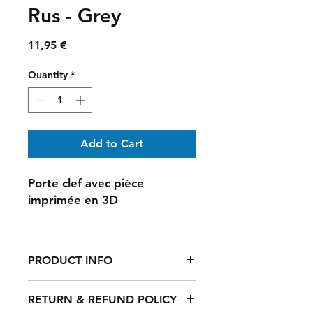
Rus - Grey
Price
11,95 €
Quantity
*
Add to Cart
Porte clef avec pièce
imprimée en 3D
PRODUCT INFO
Porte clef avec pièce imprimée en
RETURN & REFUND POLICY
3D en PLA premium, mousquetons