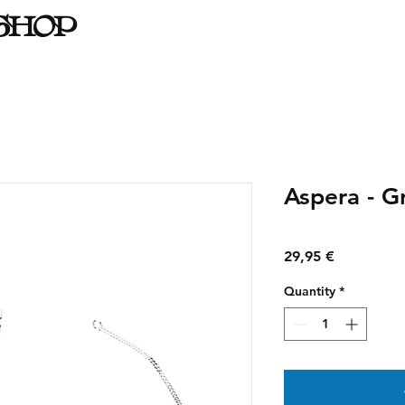
SHOP
Aspera - G
Price
29,95 €
Quantity
*