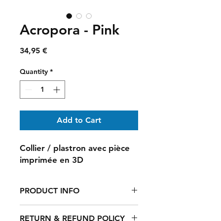
Acropora - Pink
Price
34,95 €
Quantity
*
Add to Cart
Collier / plastron avec pièce
imprimée en 3D
PRODUCT INFO
Collier / plastron avec pièce
RETURN & REFUND POLICY
imprimée en 3D en PLA premium,