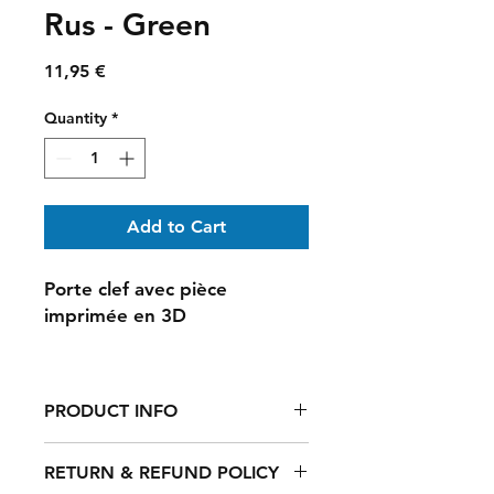
Rus - Green
Price
11,95 €
Quantity
*
Add to Cart
Porte clef avec pièce
imprimée en 3D
PRODUCT INFO
Porte clef avec pièce imprimée en
RETURN & REFUND POLICY
3D en PLA premium, mousquetons